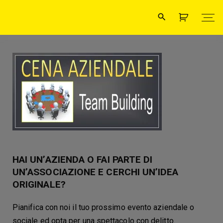
HAI UN’AZIENDA O FAI PARTE DI
UN’ASSOCIAZIONE E CERCHI UN’IDEA
ORIGINALE?
Pianifica con noi il tuo prossimo evento aziendale o
sociale ed opta per una spettacolo con delitto.