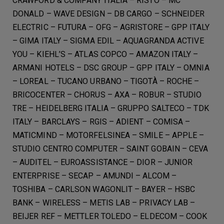
CRAWFORD & COMPANY ITALIA – RISTÒ – MC
DONALD – WAVE DESIGN – DB CARGO – SCHNEIDER
ELECTRIC – FUTURA – OFG – AGRISTORE – GPP ITALY
– GIMA ITALY – SIGMA EDIL – AQUAGRANDA ACTIVE
YOU – KIEHL’S – ATLAS COPCO – AMAZON ITALY –
ARMANI HOTELS – DSC GROUP – GPP ITALY – OMNIA
– LOREAL – TUCANO URBANO – TIGOTÀ – ROCHE –
BRICOCENTER – CHORUS – AXA – ROBUR – STUDIO
TRE – HEIDELBERG ITALIA – GRUPPO SALTECO – TDK
ITALY – BARCLAYS – RGIS – ADIENT – COMISA –
MATICMIND – MOTORFELSINEA – SMILE – APPLE –
STUDIO CENTRO COMPUTER – SAINT GOBAIN – CEVA
– AUDITEL – EUROASSISTANCE – DIOR – JUNIOR
ENTERPRISE – SECAP – AMUNDI – ALCOM –
TOSHIBA – CARLSON WAGONLIT – BAYER – HSBC
BANK – WIRELESS – METIS LAB – PRIVACY LAB –
BEIJER REF – METTLER TOLEDO – ELDECOM – COOK