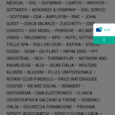
MEDICAL – DHL – OUTBRAIN – LIGATUS – INDIVIOR –
GOTTARDO – MCKINSEY & COMPANY – EDIL SERVIZI
– SOFTEAM – CDA – AMPLIFON – RWC – JOHN
GUEST – CERCA VACANZE – ZUCCHETTI – IDEA
EUR
LOGISTIC – DIGI MOBIL – PORSCHE – ATLANTE
VIAGGI – TAILORADIO – NPD – HOTEL SETTECENTO –
CHF
TIELLE SPA – FIGLI DEI FIORI – ASPRIA – STUDIO
COSSU – SIOM – GD PLAST – INPHA 2000 – FPT
INDUSTRIAL – NCH – THERMOPLAY – NETWORK AND
KNOWLEDGE – ALDI – ISCAR ITALIA – WOLTERS
KLUWER – BLUCRM – P.L.U.S. UNIPERSONALE –
ROTARY CLUB PINEROLO – PRICE WATERHOUSE
COOPER – WE ARE SOCIAL – REMMERT –
DEPOFARMA – CMA ELECTRONICS – CLINICA
ODONTOIATRICA SALZANO & TIRONE – GENERALI
ITALIA – SICUREZZA FORMAZIONE – PROXIMA
SERVIZI ASSICURATIVI – SERVIZI GLOBALI CASA –