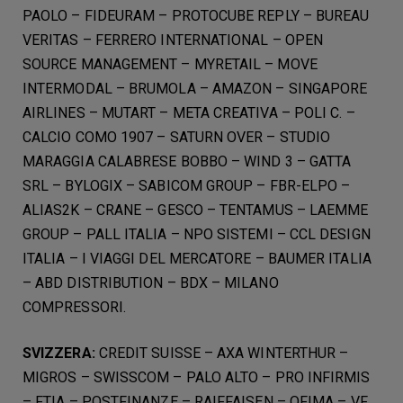
PAOLO – FIDEURAM – PROTOCUBE REPLY – BUREAU
VERITAS – FERRERO INTERNATIONAL – OPEN
SOURCE MANAGEMENT – MYRETAIL – MOVE
INTERMODAL – BRUMOLA – AMAZON – SINGAPORE
AIRLINES – MUTART – META CREATIVA – POLI C. –
CALCIO COMO 1907 – SATURN OVER – STUDIO
MARAGGIA CALABRESE BOBBO – WIND 3 – GATTA
SRL – BYLOGIX – SABICOM GROUP – FBR-ELPO –
ALIAS2K – CRANE – GESCO – TENTAMUS – LAEMME
GROUP – PALL ITALIA – NPO SISTEMI – CCL DESIGN
ITALIA – I VIAGGI DEL MERCATORE – BAUMER ITALIA
– ABD DISTRIBUTION – BDX – MILANO
COMPRESSORI.
SVIZZERA:
CREDIT SUISSE – AXA WINTERTHUR –
MIGROS – SWISSCOM – PALO ALTO – PRO INFIRMIS
– FTIA – POSTFINANZE – RAIFFAISEN – OFIMA – VF