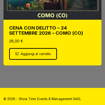
CENA CON DELITTO – 24
SETTEMBRE 2026 – COMO (CO)
28,00
€
Aggiungi al carrello
©
2026
- Show Time Events & Management SAGL