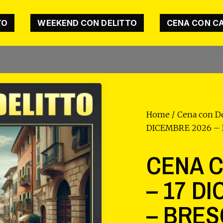
TO
WEEKEND CON DELITTO
CENA CON C
Home
/
Cena con De
DICEMBRE 2026 – 
CENA C
– 17 D
– BRES