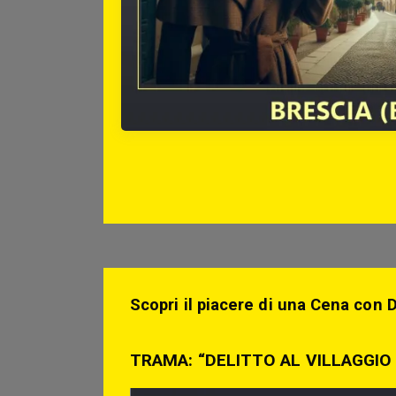
Scopri il piacere di una Cena con D
TRAMA: “DELITTO AL VILLAGGIO D