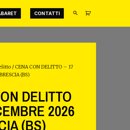
ABARET
CONTATTI
litto
/ CENA CON DELITTO – 17
BRESCIA (BS)
ON DELITTO
ICEMBRE 2026
CIA (BS)