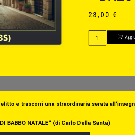
28,00
€
Aggiu
elitto e trascorri una straordinaria serata all’insegn
I BABBO NATALE” (di Carlo Della Santa)