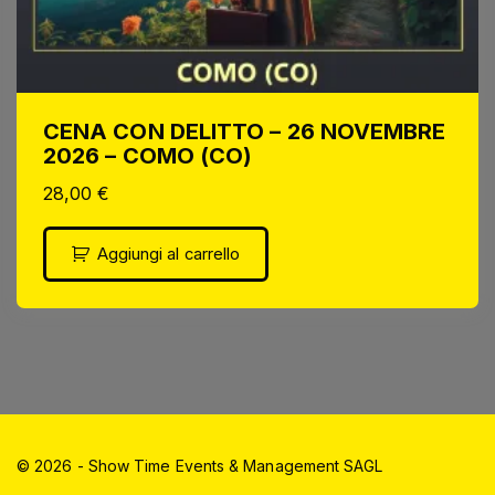
CENA CON DELITTO – 26 NOVEMBRE
2026 – COMO (CO)
28,00
€
Aggiungi al carrello
©
2026
- Show Time Events & Management SAGL