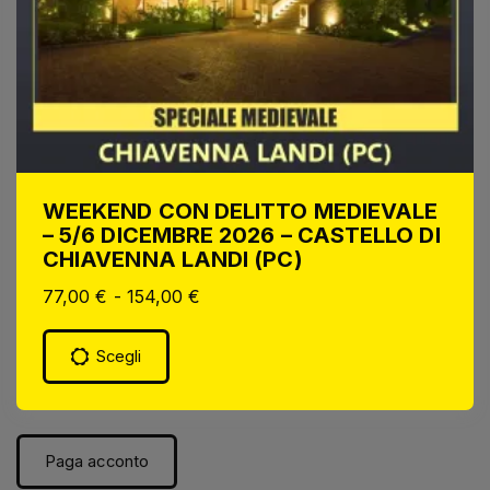
WEEKEND CON DELITTO MEDIEVALE
– 5/6 DICEMBRE 2026 – CASTELLO DI
CHIAVENNA LANDI (PC)
77,00
€
-
154,00
€
Scegli
Paga acconto