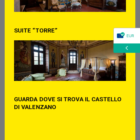
SUITE “TORRE”
EUR
CHF
GUARDA DOVE SI TROVA IL CASTELLO
DI VALENZANO