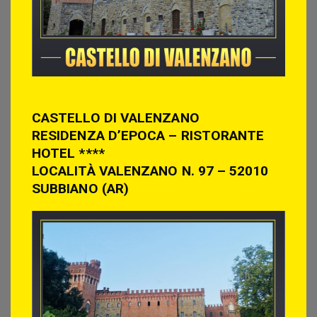
CASTELLO DI VALENZANO
RESIDENZA D’EPOCA – RISTORANTE
HOTEL ****
LOCALITÀ VALENZANO N. 97 – 52010
SUBBIANO (AR)