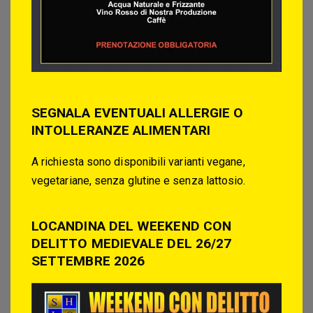
SEGNALA EVENTUALI ALLERGIE O
INTOLLERANZE ALIMENTARI
A richiesta sono disponibili varianti vegane,
vegetariane, senza glutine e senza lattosio.
LOCANDINA DEL WEEKEND CON
DELITTO MEDIEVALE DEL 26/27
SETTEMBRE 2026