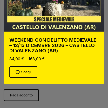
WEEKEND CON DELITTO MEDIEVALE
– 12/13 DICEMBRE 2026 – CASTELLO
DI VALENZANO (AR)
84,00
€
-
168,00
€
Scegli
Paga acconto