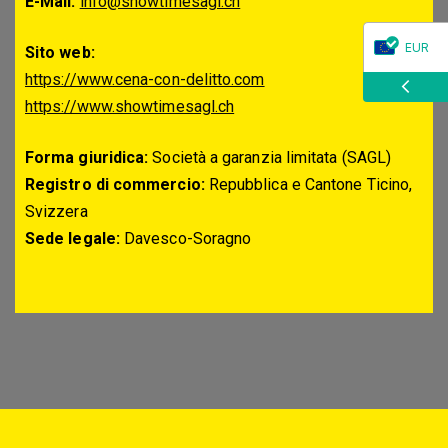
E-Mail:
info@showtimesagl.ch
EUR
Sito web:
https://www.cena-con-delitto.com
CHF
https://www.showtimesagl.ch
Forma giuridica:
Società a garanzia limitata (SAGL)
Registro di commercio:
Repubblica e Cantone Ticino,
Svizzera
Sede legale:
Davesco-Soragno