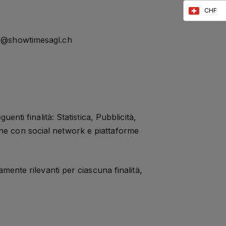
CHF
nfo@showtimesagl.ch
uenti finalità: Statistica, Pubblicità,
one con social network e piattaforme
amente rilevanti per ciascuna finalità,