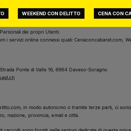
TO
WEEKEND CON DELITTO
CENA CON C
Personali dei propri Utenti.
m i servizi online connessi quali: Cenaconcabaret.com, 
trada Ponte di Valle 16, 6964 Daveso-Soragno
agl.ch
elitto.com, in modo autonomo o tramite terze parti, ci sono
o, nazione, provincia, email e città.
ti raccolti sono forniti nelle sezioni dedicate di questa priva