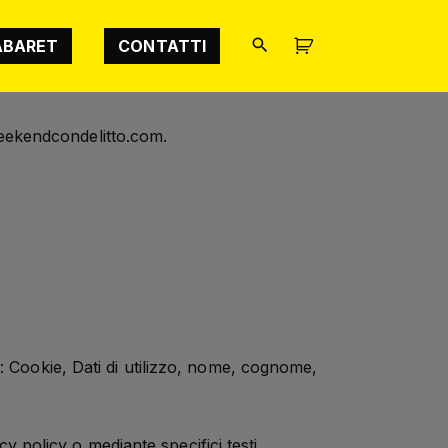
ABARET
CONTATTI
Weekendcondelitto.com.
: Cookie, Dati di utilizzo, nome, cognome,
cy policy o mediante specifici testi