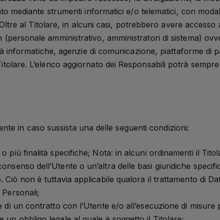
ato mediante strumenti informatici e/o telematici, con moda
 Oltre al Titolare, in alcuni casi, potrebbero avere accesso ai
 (personale amministrativo, amministratori di sistema) ovve
cietà informatiche, agenzie di comunicazione, piattaforme d
itolare. L’elenco aggiornato dei Responsabili potrà sempre e
’Utente in caso sussista una delle seguenti condizioni:
 più finalità specifiche; Nota: in alcuni ordinamenti il Tito
onsenso dell’Utente o un’altra delle basi giuridiche specifi
 Ciò non è tuttavia applicabile qualora il trattamento di Dat
 Personali;
e di un contratto con l’Utente e/o all’esecuzione di misure 
 un obbligo legale al quale è soggetto il Titolare;