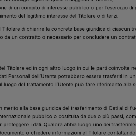
e di un compito di interesse pubblico o per l’esercizio di pub
mento del legittimo interesse del Titolare o di terzi.
itolare di chiarire la concreta base giuridica di ciascun tr
isto da un contratto o necessario per concludere un contrat
del Titolare ed in ogni altro luogo in cui le parti coinvolte 
I dati Personali dell’Utente potrebbero essere trasferiti in u
l luogo del trattamento l’Utente può fare riferimento alla se
n merito alla base giuridica del trasferimento di Dati al di 
 internazionale pubblico o costituita da due o più paesi, c
r proteggere i dati. Qualora abbia luogo uno dei trasferimen
o documento o chiedere informazioni al Titolare contattandolo