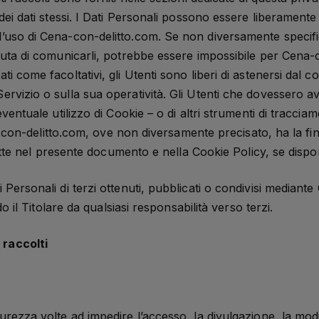
dei dati stessi. I Dati Personali possono essere liberamente f
’uso di Cena-con-delitto.com. Se non diversamente specifica
fiuta di comunicarli, potrebbe essere impossibile per Cena-co
ti come facoltativi, gli Utenti sono liberi di astenersi dal 
ervizio o sulla sua operatività. Gli Utenti che dovessero av
’eventuale utilizzo di Cookie – o di altri strumenti di tracc
ena-con-delitto.com, ove non diversamente precisato, ha la final
critte nel presente documento e nella Cookie Policy, se dispon
i Personali di terzi ottenuti, pubblicati o condivisi median
ndo il Titolare da qualsiasi responsabilità verso terzi.
 raccolti
curezza volte ad impedire l’accesso, la divulgazione, la mod