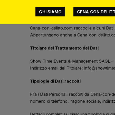
CHI SIAMO
CENA CON DELIT
Cena-con-delitto.com raccoglie alcuni Dati 
Appartengono anche a Cena-con-delitto.co
Titolare del Trattamento dei Dati
Show Time Events & Management SAGL – S
Indirizzo email del Titolare:
info@showtimes
Tipologie di Dati raccolti
Fra i Dati Personali raccolti da Cena-con-d
numero di telefono, ragione sociale, indirizz
Dettagli completi su ciascuna tipologia di da