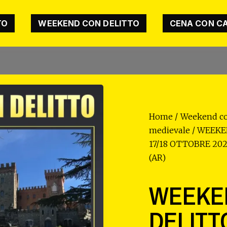
TO
WEEKEND CON DELITTO
CENA CON C
Home
/
Weekend co
medievale
/ WEEKE
17/18 OTTOBRE 20
(AR)
WEEKE
DELITT