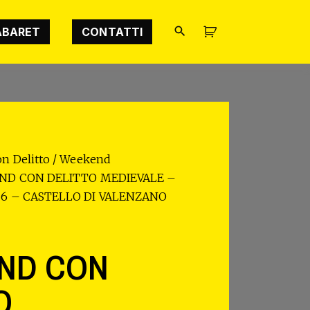
ABARET
CONTATTI
n Delitto
/
Weekend
ND CON DELITTO MEDIEVALE –
26 – CASTELLO DI VALENZANO
ND CON
O