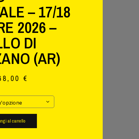
ALE – 17/18
E 2026 –
LO DI
ANO (AR)
68,00
€
ngi al carrello